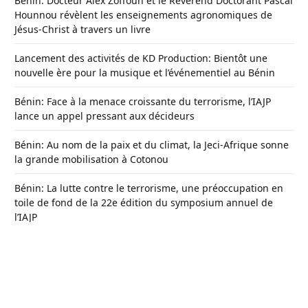
Bénin: Docteur Alex Zoffoun et le Révérend Doctorant Pascal
Hounnou révèlent les enseignements agronomiques de
Jésus-Christ à travers un livre
Lancement des activités de KD Production: Bientôt une
nouvelle ère pour la musique et l’événementiel au Bénin
Bénin: Face à la menace croissante du terrorisme, l’IAJP
lance un appel pressant aux décideurs
Bénin: Au nom de la paix et du climat, la Jeci-Afrique sonne
la grande mobilisation à Cotonou
Bénin: La lutte contre le terrorisme, une préoccupation en
toile de fond de la 22e édition du symposium annuel de
l’IAJP
Visite de l’IAJP/CO à Kalalé, à Sinendé, à Kouandé, à
Tanguiéta et à Cobly
Bénin : Pour le plein essor des filières crabes et huîtres, le
projet Qualich désormais lancé