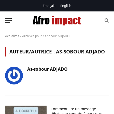
Français
English
Actualités
»
Archives pour As-sobour ADJADO
AUTEUR/AUTRICE :
AS-SOBOUR ADJADO
As-sobour ADJADO
Comment lire un message
Whatsapp supprimé par votre