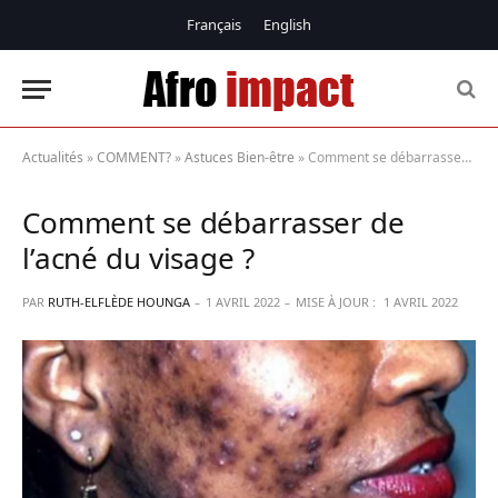
Français
English
Actualités
»
COMMENT?
»
Astuces Bien-être
»
Comment se débarrasser de l’acné du visage ?
Comment se débarrasser de
l’acné du visage ?
PAR
RUTH-ELFLÈDE HOUNGA
1 AVRIL 2022
MISE À JOUR :
1 AVRIL 2022