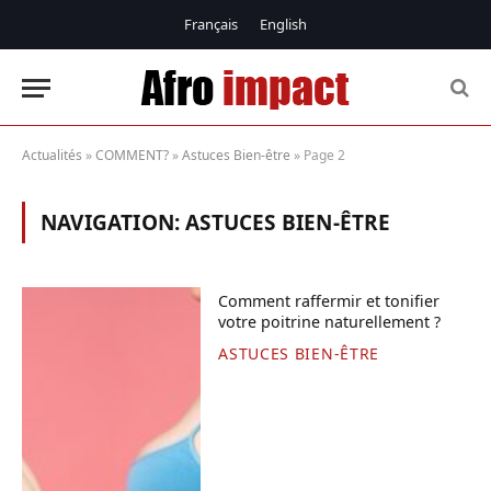
Français
English
Actualités
»
COMMENT?
»
Astuces Bien-être
»
Page 2
NAVIGATION:
ASTUCES BIEN-ÊTRE
Comment raffermir et tonifier
votre poitrine naturellement ?
ASTUCES BIEN-ÊTRE