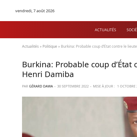
vendredi, 7 août 2026
ACTUALITÉS
SOCIÉ
Actualités
»
Politique
»
Burkina: Probable coup d’État contre le lie
Burkina: Probable coup d’État c
Henri Damiba
PAR
GÉRARD DAWA
30 SEPTEMBRE 2022
MISE À JOUR :
1 OCTOBRE 