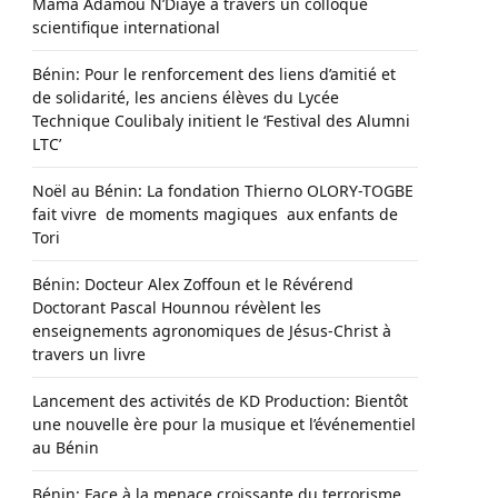
Mama Adamou N’Diaye à travers un colloque
scientifique international
Bénin: Pour le renforcement des liens d’amitié et
de solidarité, les anciens élèves du Lycée
Technique Coulibaly initient le ‘Festival des Alumni
LTC’
Noël au Bénin: La fondation Thierno OLORY-TOGBE
fait vivre de moments magiques aux enfants de
Tori
Bénin: Docteur Alex Zoffoun et le Révérend
Doctorant Pascal Hounnou révèlent les
enseignements agronomiques de Jésus-Christ à
travers un livre
Lancement des activités de KD Production: Bientôt
une nouvelle ère pour la musique et l’événementiel
au Bénin
Bénin: Face à la menace croissante du terrorisme,