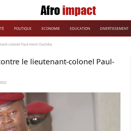
TÉ
POLITIQUE
ECONOMIE
EDUCATION
DIVERTISSEMENT
utenant-colonel Paul-Henri Damiba
ontre le lieutenant-colonel Paul-
2022