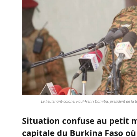
Le lieutenant-colonel Paul-Henri Damiba, président de la t
Situation confuse au petit
capitale du Burkina Faso où 