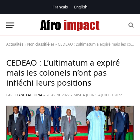
Français
English
Actualités
»
Non classifié(e)
»
CEDEAO : L’ultimatum a expiré mais les colonels n’ont pas infléchi leurs positions
CEDEAO : L’ultimatum a expiré
mais les colonels n’ont pas
infléchi leurs positions
PAR
ELIANE FATCHINA
26 AVRIL 2022
MISE À JOUR :
4 JUILLET 2022