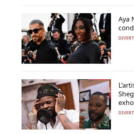
Aya 
cond
DIVER
L’ar
Shege
exho
DIVER