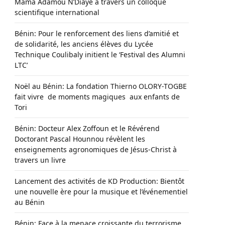
Mama Adamou N’Diaye à travers un colloque
scientifique international
Bénin: Pour le renforcement des liens d’amitié et
de solidarité, les anciens élèves du Lycée
Technique Coulibaly initient le ‘Festival des Alumni
LTC’
Noël au Bénin: La fondation Thierno OLORY-TOGBE
fait vivre de moments magiques aux enfants de
Tori
Bénin: Docteur Alex Zoffoun et le Révérend
Doctorant Pascal Hounnou révèlent les
enseignements agronomiques de Jésus-Christ à
travers un livre
Lancement des activités de KD Production: Bientôt
une nouvelle ère pour la musique et l’événementiel
au Bénin
Bénin: Face à la menace croissante du terrorisme,