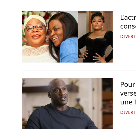
L’ac
cons
DIVER
Pour
vers
une 
DIVER