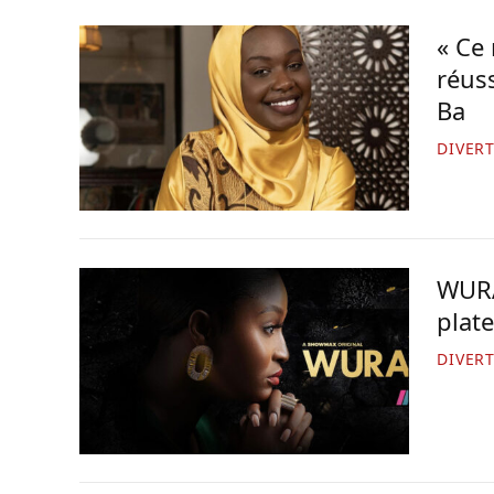
« Ce 
réus
Ba
DIVER
WURA
plat
DIVER