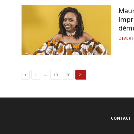
Maur
impr
dém
DIVER
Précédente
…
1
19
20
21
CONTACT