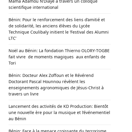
Mama Adamou N’Diaye à travers un colloque
scientifique international
Bénin: Pour le renforcement des liens d’amitié et
de solidarité, les anciens élèves du Lycée
Technique Coulibaly initient le ‘Festival des Alumni
LTC’
Noël au Bénin: La fondation Thierno OLORY-TOGBE
fait vivre de moments magiques aux enfants de
Tori
Bénin: Docteur Alex Zoffoun et le Révérend
Doctorant Pascal Hounnou révèlent les
enseignements agronomiques de Jésus-Christ à
travers un livre
Lancement des activités de KD Production: Bientôt
une nouvelle ère pour la musique et l’événementiel
au Bénin
Bénin: Face à la menace croissante du terrorisme,