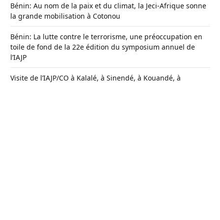
Bénin: Au nom de la paix et du climat, la Jeci-Afrique sonne
la grande mobilisation à Cotonou
Bénin: La lutte contre le terrorisme, une préoccupation en
toile de fond de la 22e édition du symposium annuel de
l’IAJP
Visite de l’IAJP/CO à Kalalé, à Sinendé, à Kouandé, à
Tanguiéta et à Cobly
Bénin : Pour le plein essor des filières crabes et huîtres, le
projet Qualich désormais lancé
CONTACT
A PROPOS
CONDITIONS GÉNÉRALES
MENTIONS LÉGALES
DMCA