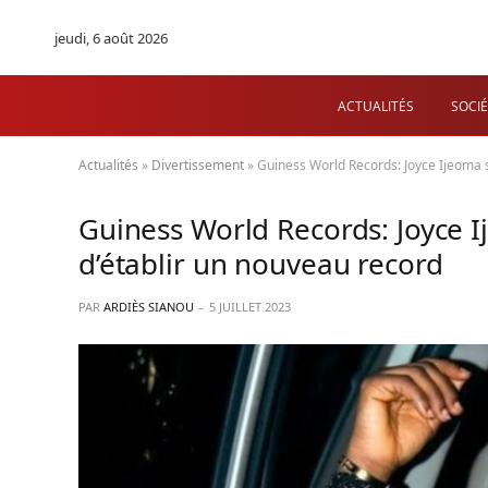
jeudi, 6 août 2026
ACTUALITÉS
SOCIÉ
Actualités
»
Divertissement
»
Guiness World Records: Joyce Ijeoma s
Guiness World Records: Joyce I
d’établir un nouveau record
PAR
ARDIÈS SIANOU
5 JUILLET 2023