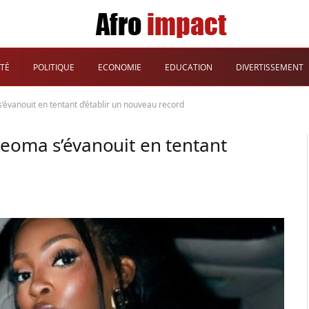
TÉ
POLITIQUE
ECONOMIE
EDUCATION
DIVERTISSEMENT
’évanouit en tentant d’établir un nouveau record
jeoma s’évanouit en tentant