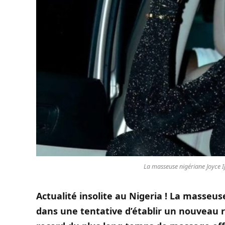
La masseuse nigériane Joyce I
Actualité insolite au Nigeria ! La masseus
dans une tentative d’établir un nouveau r