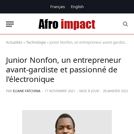
Français
English
Actualités
»
Technologie
»
Junior Nonfon, un entrepreneur avant-gardiste et passionné de l’électronique
Junior Nonfon, un entrepreneur
avant-gardiste et passionné de
l’électronique
PAR
ELIANE FATCHINA
17 NOVEMBRE 2021
MISE À JOUR :
28 JANVIER 2022