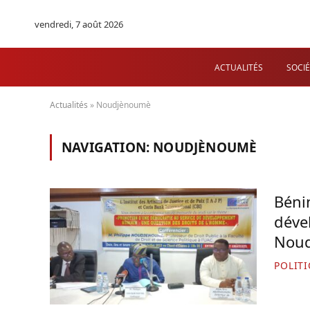
vendredi, 7 août 2026
ACTUALITÉS
SOCIÉ
Actualités
»
Noudjènoumè
NAVIGATION:
NOUDJÈNOUMÈ
Béni
déve
Noud
POLIT