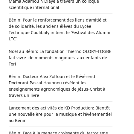
Mama Adamou N’Diaye à travers un colloque
scientifique international
Bénin: Pour le renforcement des liens d’amitié et
de solidarité, les anciens élèves du Lycée
Technique Coulibaly initient le ‘Festival des Alumni
LTC’
Noël au Bénin: La fondation Thierno OLORY-TOGBE
fait vivre de moments magiques aux enfants de
Tori
Bénin: Docteur Alex Zoffoun et le Révérend
Doctorant Pascal Hounnou révèlent les
enseignements agronomiques de Jésus-Christ à
travers un livre
Lancement des activités de KD Production: Bientôt
une nouvelle ère pour la musique et l’événementiel
au Bénin
Bénin: Face à la menace croissante du terrorisme,