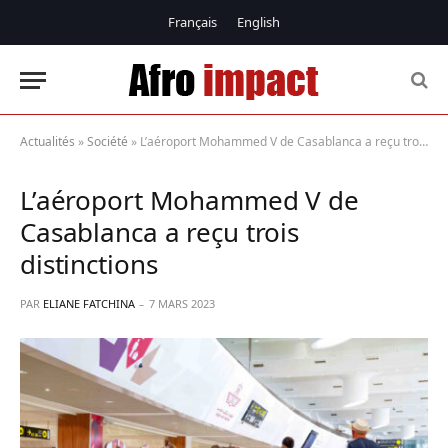
Français
English
Actualités
»
Société
»
L’aéroport Mohammed V de Casablanca a reçu trois distinctions
L’aéroport Mohammed V de
Casablanca a reçu trois
distinctions
PAR
ELIANE FATCHINA
7 MARS 2023