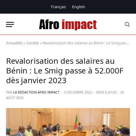
Français
English
Actualités
»
Société
»
Revalorisation des salaires au Bénin : Le Smig passe à 52.000F dès janvier 2023
Revalorisation des salaires au
Bénin : Le Smig passe à 52.000F
dès janvier 2023
PAR
LA RÉDACTION AFRO IMPACT
2 DÉCEMBRE 2022
MISE À JOUR :
24
AOÛT 2023